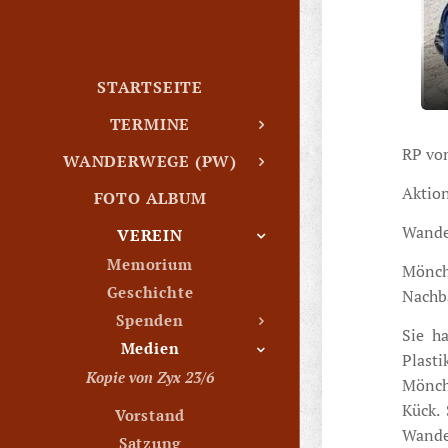
STARTSEITE
TERMINE
RP vo
WANDERWEGE (PW)
Aktion
FOTO ALBUM
Wande
VEREIN
Memorium
Mönche
Geschichte
Nachba
Spenden
Sie h
Medien
Plast
Kopie von Zyx 23/6
Mönch
Kück.
Vorstand
Wande
Satzung