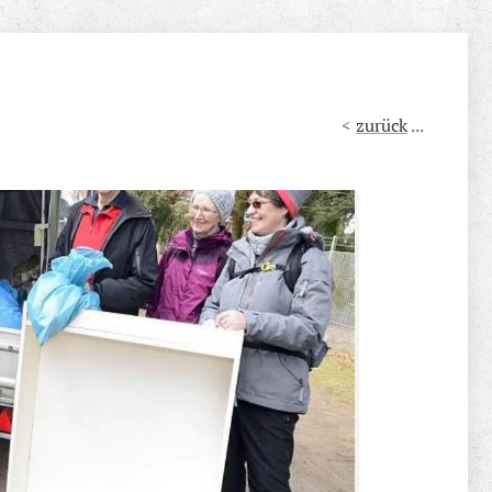
<
zurück
...