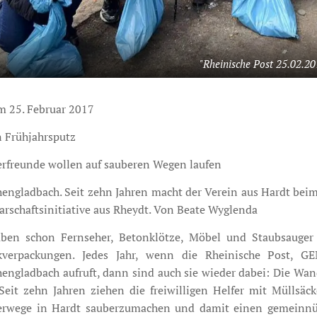
"Rheinische Post 25.02.20
m 25. Februar 2017
 Frühjahrsputz
rfreunde wollen auf sauberen Wegen laufen
ngladbach. Seit zehn Jahren macht der Verein aus Hardt beim 
rschaftsinitiative aus Rheydt. Von Beate Wyglenda
aben schon Fernseher, Betonklötze, Möbel und Staubsauger
ikverpackungen. Jedes Jahr, wenn die Rheinische Post, 
engladbach aufruft, dann sind auch sie wieder dabei: Die Wa
 Seit zehn Jahren ziehen die freiwilligen Helfer mit Müllsä
rwege in Hardt sauberzumachen und damit einen gemeinnütz