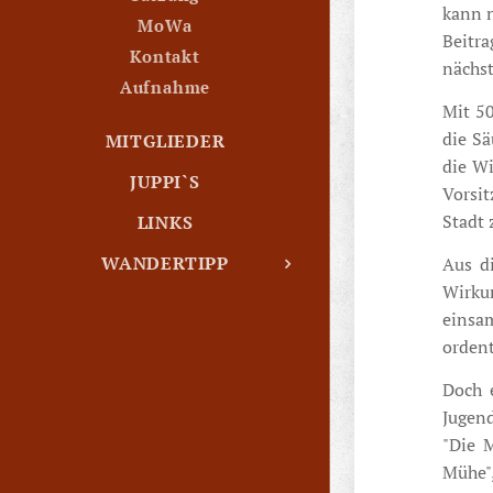
kann n
MoWa
Beitra
Kontakt
nächs
Aufnahme
Mit 50
die S
MITGLIEDER
die Wi
JUPPI`S
Vorsit
Stadt 
LINKS
WANDERTIPP
Aus d
Wirku
einsam
ordent
Doch 
Jugend
"Die 
Mühe",