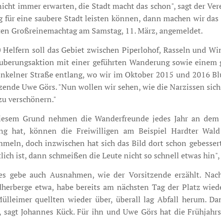
icht immer erwarten, die Stadt macht das schon", sagt der Ve
g für eine saubere Stadt leisten können, dann machen wir das 
ten Großreinemachtag am Samstag, 11. März, angemeldet.
 Helfern soll das Gebiet zwischen Piperlohof, Rasseln und W
äuberungsaktion mit einer geführten Wanderung sowie einem 
nkelner Straße entlang, wo wir im Oktober 2015 und 2016 Bl
zende Uwe Görs. "Nun wollen wir sehen, wie die Narzissen sich
zu verschönern."
iesem Grund nehmen die Wanderfreunde jedes Jahr an dem Fr
ng hat, können die Freiwilligen am Beispiel Hardter Wald
meln, doch inzwischen hat sich das Bild dort schon gebesser
lich ist, dann schmeißen die Leute nicht so schnell etwas hin"
es gebe auch Ausnahmen, wie der Vorsitzende erzählt. Nac
herberge etwa, habe bereits am nächsten Tag der Platz wiede
Mülleimer quellten wieder über, überall lag Abfall herum. D
 sagt Johannes Kück. Für ihn und Uwe Görs hat die Frühjahr