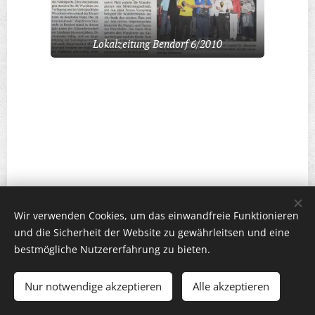
Lokalzeitung Bendorf 6/2010
Wir verwenden Cookies, um das einwandfreie Funktionieren
und die Sicherheit der Website zu gewährleitsen und eine
bestmögliche Nutzererfahrung zu bieten.
© 1980-2026 |
Impressum
|
Datenschutz
|
Kontakt
|
Feedback
Nur notwendige akzeptieren
Alle akzeptieren
Unterstützt von
Webnode
Cookies