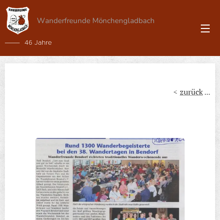
Wanderfreunde Mönchengladbach
46 Jahre
<
zurück
...